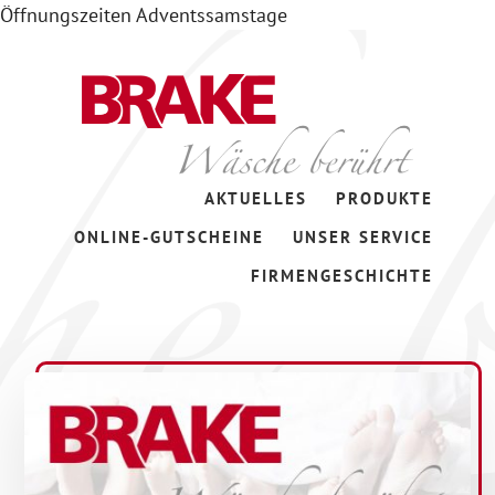
Öffnungszeiten Adventssamstage
Zum
Skip
Inhalt
to
springen
footer
Wäsche
AKTUELLES
PRODUKTE
berührt
ONLINE-GUTSCHEINE
UNSER SERVICE
FIRMENGESCHICHTE