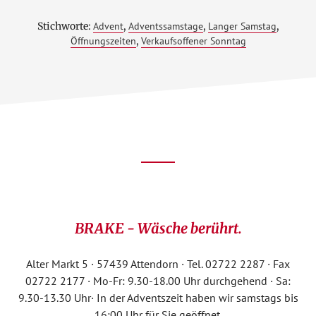
Stichworte:
Advent
,
Adventssamstage
,
Langer Samstag
,
Öffnungszeiten
,
Verkaufsoffener Sonntag
Footer
CTA
BRAKE - Wäsche berührt.
Alter Markt 5 · 57439 Attendorn · Tel. 02722 2287 · Fax
02722 2177 · Mo-Fr: 9.30-18.00 Uhr durchgehend · Sa:
9.30-13.30 Uhr· In der Adventszeit haben wir samstags bis
16:00 Uhr für Sie geöffnet.