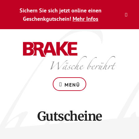
Zum
Skip
Sichern Sie sich jetzt online einen
Inhalt
to
CLO
springen
footer
Geschenkgutschein!
Mehr Infos
TOP
BAN
Wäsche
berührt
MENÜ
Gutscheine