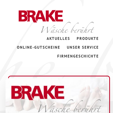
Zum
Skip
Inhalt
to
springen
footer
Wäsche
AKTUELLES
PRODUKTE
berührt
ONLINE-GUTSCHEINE
UNSER SERVICE
FIRMENGESCHICHTE