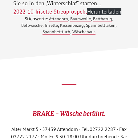
Sie so in den „Winterschlaf“ starten…
2022-10-Irisette Streuprospekt
Herunterladen
Stichworte:
Attendorn
,
Baumwolle
,
Bettbezug
,
Bettwäsche
,
Irisette
,
Kissenbezug
,
Spannbettlaken
,
Spannbetttuch
,
Wäschehaus
Footer
CTA
BRAKE - Wäsche berührt.
Alter Markt 5 · 57439 Attendorn · Tel. 02722 2287 · Fax
02722 2177 · Mo-Fr: 9.30-18.00 Uhr durchgehend · Sa: