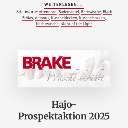
ÜBERNIGHT
WEITERLESEN
→
OF
Stichworte:
Attendorn
,
Bademantel
,
Bettwäsche
,
Black
THE
LIGHT
Friday
,
dessous
,
Kuscheldecken
,
Kuschelsocken
,
&
Nachtwäsche
,
Night of the Light
BLACK
FRIDAY
AM
28.11.2025
Hajo-
Prospektaktion 2025