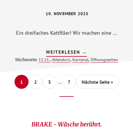
10. NOVEMBER 2025
Ein dreifaches Kattfiller! Wir machen eine …
ÜBERAM
WEITERLESEN
→
11.11.2025
Stichworte:
11.11.
,
Attendorn
,
Karneval
,
Öffnungszeiten
GESCHLOSSEN
AUFGRUND
EINER
KARNEVALSVERANST
Weggelassene
AUF
…
Seite
Seite
Seite
Seite
aufrufen
1
2
3
7
Nächste Seite
»
DEM
Zwischenseiten
ALTER
MARKT!
Footer
CTA
BRAKE - Wäsche berührt.