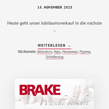
15. NOVEMBER 2025
Heute geht unser Jubiläumsverkauf in die nächste
…
ÜBERHAJO-
WEITERLESEN
→
PROSPEKTAKTION
Stichworte:
Attendorn
,
Hajo
,
Homewear
,
Pyjama
,
2025
Schlafanzug