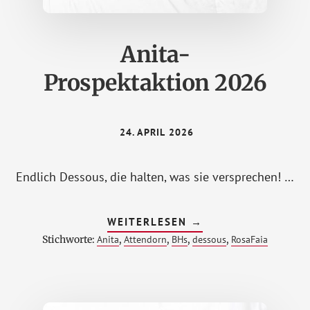
Anita-
Prospektaktion 2026
24. APRIL 2026
Endlich Dessous, die halten, was sie versprechen! …
ÜBERANITA-
WEITERLESEN
→
PROSPEKTAKTION
Stichworte:
Anita
,
Attendorn
,
BHs
,
dessous
,
RosaFaia
2026