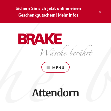
Zum
Skip
Sichern Sie sich jetzt online einen
Inhalt
to
CLO
springen
footer
Geschenkgutschein!
Mehr Infos
TOP
BAN
Wäsche
berührt
MENÜ
Attendorn