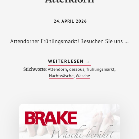
24. APRIL 2026
Attendorner Frühlingsmarkt! Besuchen Sie uns …
ÜBERFRÜHLINGSMAR
WEITERLESEN
→
2026
Stichworte:
Attendorn
,
dessous
,
frühlingsmarkt
,
UND
VERKAUFSOFFENER
Nachtwäsche
,
Wäsche
SONNTAG
IN
ATTENDORN