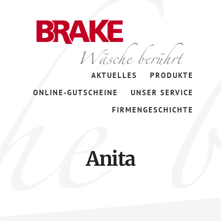
Zum
Skip
Inhalt
to
springen
footer
Wäsche
AKTUELLES
PRODUKTE
berührt
ONLINE-GUTSCHEINE
UNSER SERVICE
FIRMENGESCHICHTE
Anita