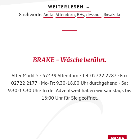
ÜBERANITA-
WEITERLESEN
→
PROSPEKTAKTION
Stichworte:
Anita
,
Attendorn
,
BHs
,
dessous
,
RosaFaia
2026
Footer
CTA
BRAKE - Wäsche berührt.
Alter Markt 5 · 57439 Attendorn · Tel. 02722 2287 · Fax
02722 2177 · Mo-Fr: 9.30-18.00 Uhr durchgehend · Sa:
9.30-13.30 Uhr· In der Adventszeit haben wir samstags bis
16:00 Uhr für Sie geöffnet.