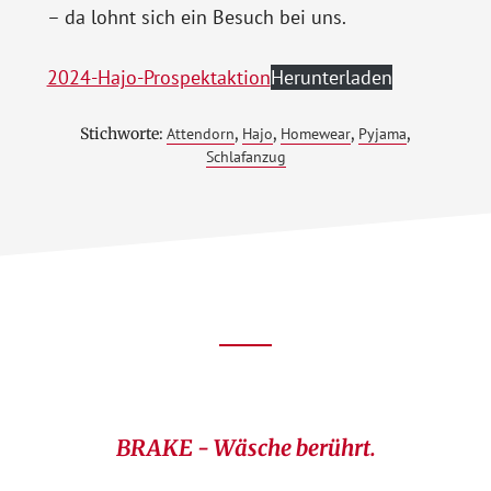
– da lohnt sich ein Besuch bei uns.
2024-Hajo-Prospektaktion
Herunterladen
Stichworte:
Attendorn
,
Hajo
,
Homewear
,
Pyjama
,
Schlafanzug
Footer
CTA
BRAKE - Wäsche berührt.