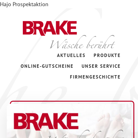
Hajo Prospektaktion
Zum
Skip
Inhalt
to
springen
footer
Wäsche
AKTUELLES
PRODUKTE
berührt
ONLINE-GUTSCHEINE
UNSER SERVICE
FIRMENGESCHICHTE