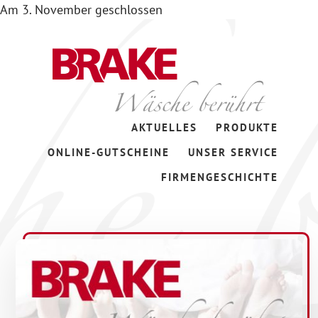
Am 3. November geschlossen
Zum
Skip
Inhalt
to
springen
footer
Wäsche
AKTUELLES
PRODUKTE
berührt
ONLINE-GUTSCHEINE
UNSER SERVICE
FIRMENGESCHICHTE