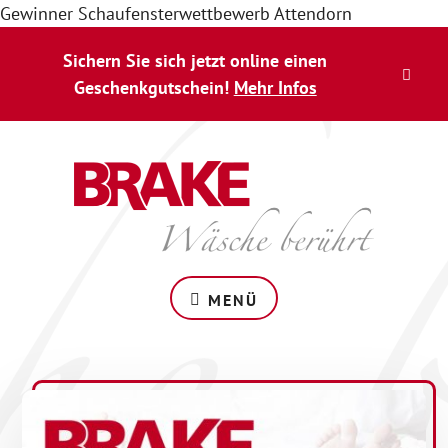
Gewinner Schaufensterwettbewerb Attendorn
Zum
Skip
Sichern Sie sich jetzt online einen
Inhalt
to
CLO
springen
footer
Geschenkgutschein!
Mehr Infos
TOP
BAN
Wäsche
berührt
MENÜ