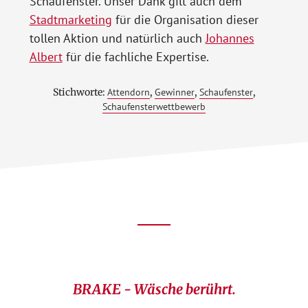
Schaufenster. Unser Dank gilt auch dem
Stadtmarketing
für die Organisation dieser
tollen Aktion und natürlich auch
Johannes
Albert
für die fachliche Expertise.
Stichworte:
Attendorn
,
Gewinner
,
Schaufenster
,
Schaufensterwettbewerb
Footer
CTA
BRAKE - Wäsche berührt.