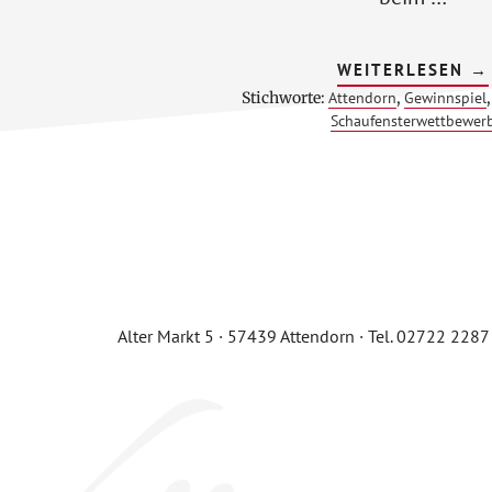
Ü
WEITERLESEN
→
2
Stichworte:
Attendorn
,
Gewinnspiel
Schaufensterwettbewer
Footer
CTA
Alter Markt 5 · 57439 Attendorn · Tel. 02722 228