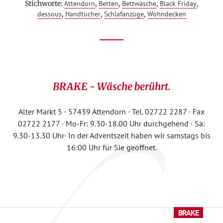
Stichworte:
Attendorn
,
Betten
,
Bettwäsche
,
Black Friday
,
WEEK
21.
dessous
,
Handtücher
,
Schlafanzüge
,
Wohndecken
–
25.11.2022
Footer
CTA
BRAKE - Wäsche berührt.
Alter Markt 5 · 57439 Attendorn · Tel. 02722 2287 · Fax
02722 2177 · Mo-Fr: 9.30-18.00 Uhr durchgehend · Sa:
9.30-13.30 Uhr· In der Adventszeit haben wir samstags bis
16:00 Uhr für Sie geöffnet.