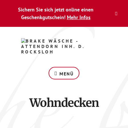
Zum
Skip
Sichern Sie sich jetzt online einen
Inhalt
to
CLO
springen
footer
Geschenkgutschein!
Mehr Infos
TOP
BAN
Wäsche
berührt
MENÜ
Wohndecken